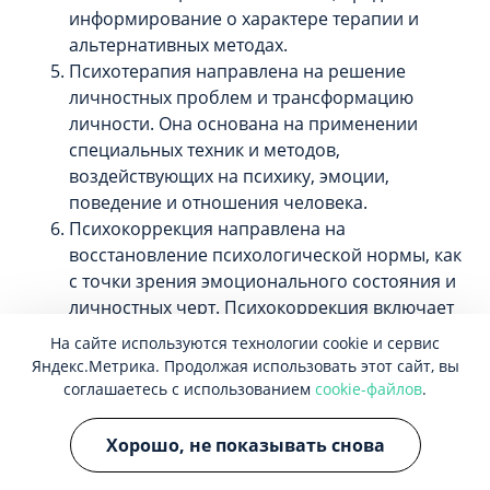
информирование о характере терапии и
альтернативных методах.
Психотерапия направлена на решение
личностных проблем и трансформацию
личности. Она основана на применении
специальных техник и методов,
воздействующих на психику, эмоции,
поведение и отношения человека.
Психокоррекция направлена на
восстановление психологической нормы, как
с точки зрения эмоционального состояния и
личностных черт. Психокоррекция включает
обучение, тренинги, игротерапию, арт-
На сайте используются технологии cookie и сервис
терапию и другие методы, помогающие
Яндекс.Метрика. Продолжая использовать этот сайт, вы
скорректировать нарушения психики.
соглашаетесь с использованием
cookie-файлов
.
Психологическое сопровождение
предполагает специфическое
Хорошо, не показывать снова
взаимодействие, способствующее