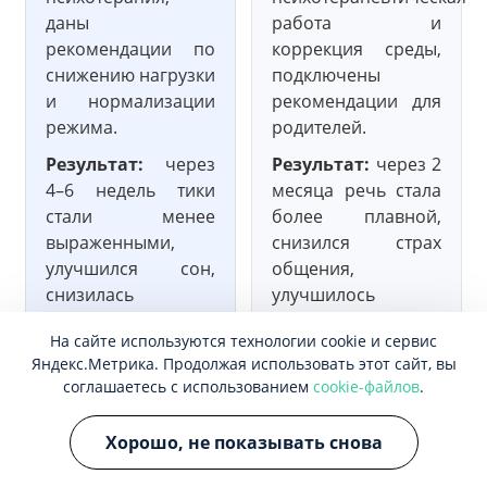
даны
работа и
рекомендации по
коррекция среды,
снижению нагрузки
подключены
и нормализации
рекомендации для
режима.
родителей.
Результат:
через
Результат:
через 2
4–6 недель тики
месяца речь стала
стали менее
более плавной,
выраженными,
снизился страх
улучшился сон,
общения,
снизилась
улучшилось
тревожность.
эмоциональное
На сайте используются технологии cookie и сервис
состояние.
Яндекс.Метрика. Продолжая использовать этот сайт, вы
соглашаетесь с использованием
cookie-файлов
.
Кейс №3.
Кейс №4.
Хорошо, не показывать снова
Ночные страхи
Жалобы на