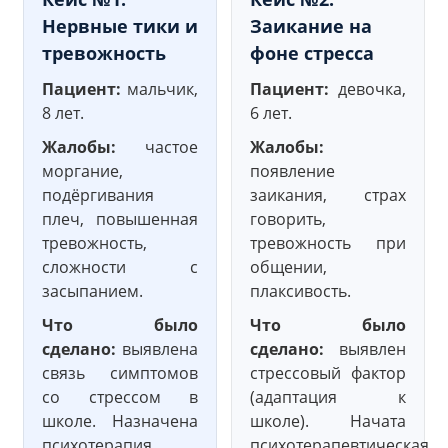
Нервные тики и
Заикание на
тревожность
фоне стресса
Пациент:
мальчик,
Пациент:
девочка,
8 лет.
6 лет.
Жалобы:
частое
Жалобы:
моргание,
появление
подёргивания
заикания, страх
плеч, повышенная
говорить,
тревожность,
тревожность при
сложности с
общении,
засыпанием.
плаксивость.
Что было
Что было
сделано:
выявлена
сделано:
выявлен
связь симптомов
стрессовый фактор
со стрессом в
(адаптация к
школе. Назначена
школе). Начата
психотерапия,
психотерапевтическая