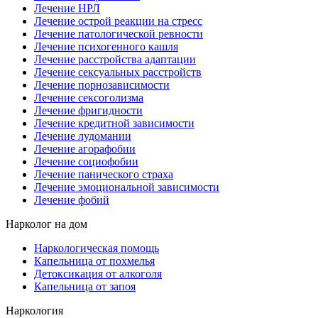
Лечение НРЛ
Лечение острой реакции на стресс
Лечение патологической ревности
Лечение психогенного кашля
Лечение расстройства адаптации
Лечение сексуальных расстройств
Лечение порнозависимости
Лечение сексоголизма
Лечение фригидности
Лечение кредитной зависимости
Лечение лудомании
Лечение агорафобии
Лечение социофобии
Лечение панического страха
Лечение эмоциональной зависимости
Лечение фобий
Нарколог на дом
Наркологическая помощь
Капельница от похмелья
Детоксикация от алкоголя
Капельница от запоя
Наркология