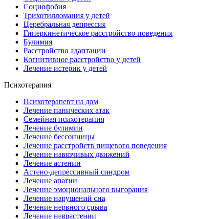
Социофобия
Трихотилломания у детей
Церебральная депрессия
Гиперкинетическое расстройство поведения
Булимия
Расстройство адаптации
Когнитивное расстройство у детей
Лечение истерик у детей
Психотерапия
Психотерапевт на дом
Лечение панических атак
Семейная психотерапия
Лечение булимии
Лечение бессонницы
Лечение расстройств пищевого поведения
Лечение навязчивых движений
Лечение астении
Астено-депрессивный синдром
Лечение апатии
Лечение эмоционального выгорания
Лечение нарушений сна
Лечение нервного срыва
Лечение неврастении