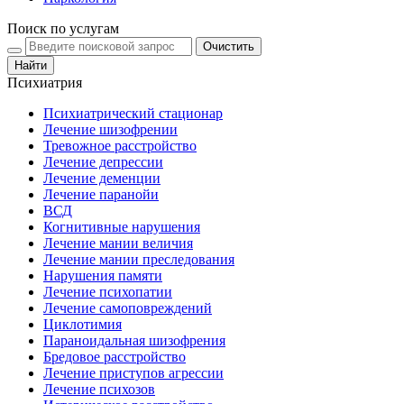
Поиск по услугам
Очистить
Найти
Психиатрия
Психиатрический стационар
Лечение шизофрении
Тревожное расстройство
Лечение депрессии
Лечение деменции
Лечение паранойи
ВСД
Когнитивные нарушения
Лечение мании величия
Лечение мании преследования
Нарушения памяти
Лечение психопатии
Лечение самоповреждений
Циклотимия
Параноидальная шизофрения
Бредовое расстройство
Лечение приступов агрессии
Лечение психозов