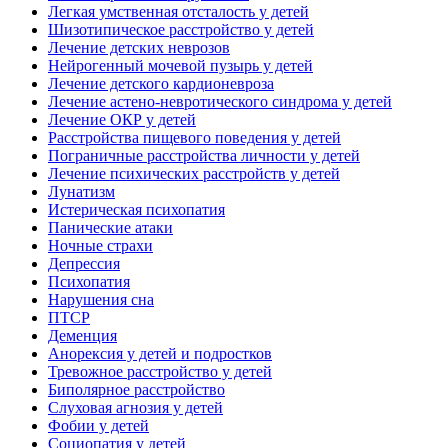
Легкая умственная отсталость у детей
Шизотипическое расстройство у детей
Лечение детских неврозов
Нейрогенный мочевой пузырь у детей
Лечение детского кардионевроза
Лечение астено-невротического синдрома у детей
Лечение ОКР у детей
Расстройства пищевого поведения у детей
Пограничные расстройства личности у детей
Лечение психических расстройств у детей
Лунатизм
Истерическая психопатия
Панические атаки
Ночные страхи
Депрессия
Психопатия
Нарушения сна
ПТСР
Деменция
Анорексия у детей и подростков
Тревожное расстройство у детей
Биполярное расстройство
Слуховая агнозия у детей
Фобии у детей
Социопатия у детей