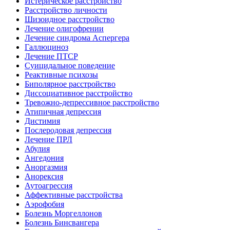
Истерическое расстройство
Расстройство личности
Шизоидное расстройство
Лечение олигофрении
Лечение синдрома Аспергера
Галлюциноз
Лечение ПТСР
Суицидальное поведение
Реактивные психозы
Биполярное расстройство
Диссоциативное расстройство
Тревожно-депрессивное расстройство
Атипичная депрессия
Дистимия
Послеродовая депрессия
Лечение ПРЛ
Абулия
Ангедония
Аноргазмия
Анорексия
Аутоагрессия
Аффективные расстройства
Аэрофобия
Болезнь Моргеллонов
Болезнь Бинсвангера