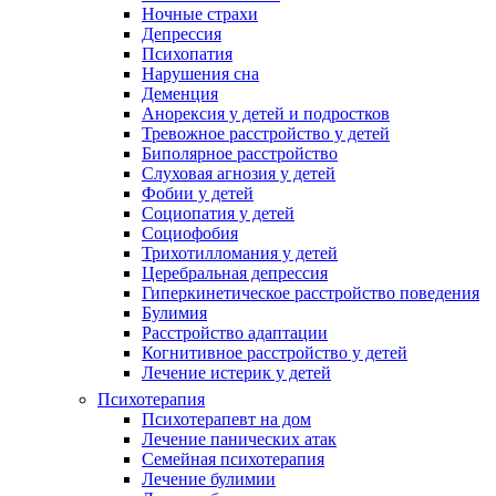
Ночные страхи
Депрессия
Психопатия
Нарушения сна
Деменция
Анорексия у детей и подростков
Тревожное расстройство у детей
Биполярное расстройство
Слуховая агнозия у детей
Фобии у детей
Социопатия у детей
Социофобия
Трихотилломания у детей
Церебральная депрессия
Гиперкинетическое расстройство поведения
Булимия
Расстройство адаптации
Когнитивное расстройство у детей
Лечение истерик у детей
Психотерапия
Психотерапевт на дом
Лечение панических атак
Семейная психотерапия
Лечение булимии