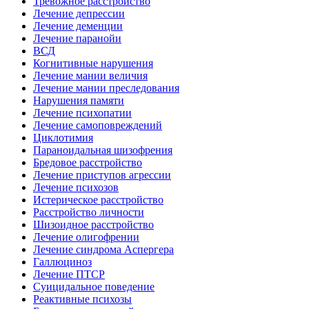
Тревожное расстройство
Лечение депрессии
Лечение деменции
Лечение паранойи
ВСД
Когнитивные нарушения
Лечение мании величия
Лечение мании преследования
Нарушения памяти
Лечение психопатии
Лечение самоповреждений
Циклотимия
Параноидальная шизофрения
Бредовое расстройство
Лечение приступов агрессии
Лечение психозов
Истерическое расстройство
Расстройство личности
Шизоидное расстройство
Лечение олигофрении
Лечение синдрома Аспергера
Галлюциноз
Лечение ПТСР
Суицидальное поведение
Реактивные психозы