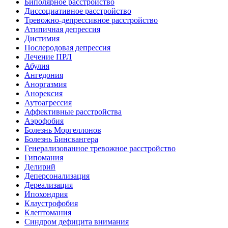
Биполярное расстройство
Диссоциативное расстройство
Тревожно-депрессивное расстройство
Атипичная депрессия
Дистимия
Послеродовая депрессия
Лечение ПРЛ
Абулия
Ангедония
Аноргазмия
Анорексия
Аутоагрессия
Аффективные расстройства
Аэрофобия
Болезнь Моргеллонов
Болезнь Бинсвангера
Генерализованное тревожное расстройство
Гипомания
Делирий
Деперсонализация
Дереализация
Ипохондрия
Клаустрофобия
Клептомания
Синдром дефицита внимания