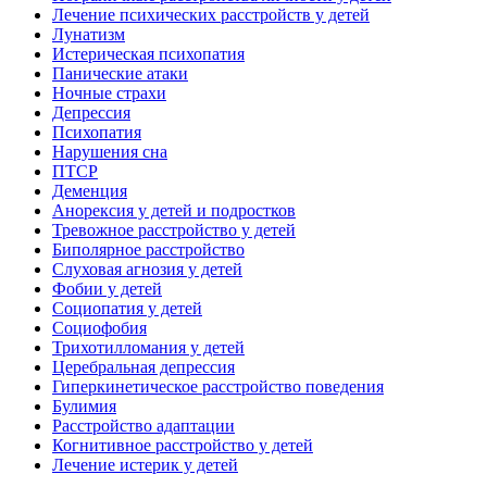
Лечение психических расстройств у детей
Лунатизм
Истерическая психопатия
Панические атаки
Ночные страхи
Депрессия
Психопатия
Нарушения сна
ПТСР
Деменция
Анорексия у детей и подростков
Тревожное расстройство у детей
Биполярное расстройство
Слуховая агнозия у детей
Фобии у детей
Социопатия у детей
Социофобия
Трихотилломания у детей
Церебральная депрессия
Гиперкинетическое расстройство поведения
Булимия
Расстройство адаптации
Когнитивное расстройство у детей
Лечение истерик у детей