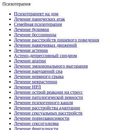
Психотерапия
Психотерапевт на дом
Лечение панических атак
Семейная психотерапия
Лечение булимии
Лечение бессонницы
Лечение расстройств пищевого поведения
Лечение навязчивых движений
Лечение астении
Астено-депрессивный синдром
Лечение апатии
Лечение эмоционального выгорания
Лечение нарушений сна
Лечение нервного срыва
Лечение неврастении
Лечение НРЛ
Лечение острой реакции на стресс
Лечение патологической ревности
Лечение психогенного кашля
Лечение расстройства адаптации
Лечение сексуальных расстройств
Лечение порнозависимости
Лечение сексоголизма
Лечение фригидности