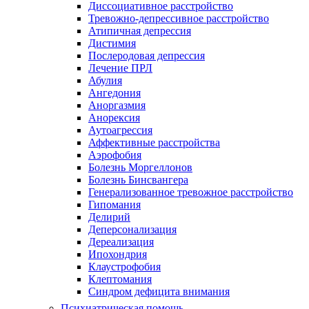
Диссоциативное расстройство
Тревожно-депрессивное расстройство
Атипичная депрессия
Дистимия
Послеродовая депрессия
Лечение ПРЛ
Абулия
Ангедония
Аноргазмия
Анорексия
Аутоагрессия
Аффективные расстройства
Аэрофобия
Болезнь Моргеллонов
Болезнь Бинсвангера
Генерализованное тревожное расстройство
Гипомания
Делирий
Деперсонализация
Дереализация
Ипохондрия
Клаустрофобия
Клептомания
Синдром дефицита внимания
Психиатрическая помощь