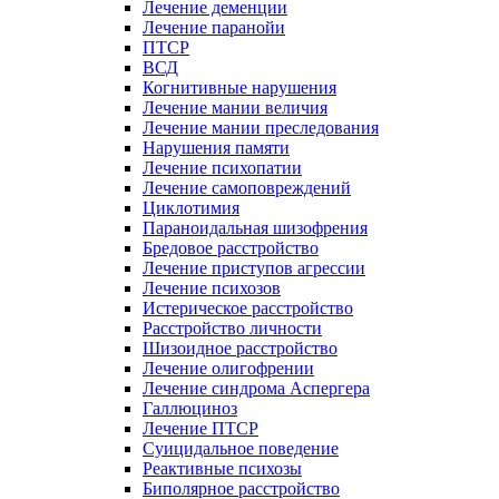
Лечение деменции
Лечение паранойи
ПТСР
ВСД
Когнитивные нарушения
Лечение мании величия
Лечение мании преследования
Нарушения памяти
Лечение психопатии
Лечение самоповреждений
Циклотимия
Параноидальная шизофрения
Бредовое расстройство
Лечение приступов агрессии
Лечение психозов
Истерическое расстройство
Расстройство личности
Шизоидное расстройство
Лечение олигофрении
Лечение синдрома Аспергера
Галлюциноз
Лечение ПТСР
Суицидальное поведение
Реактивные психозы
Биполярное расстройство