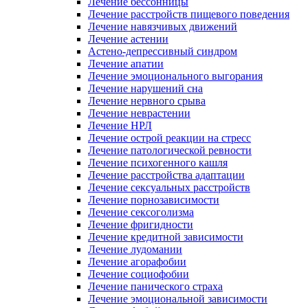
Лечение бессонницы
Лечение расстройств пищевого поведения
Лечение навязчивых движений
Лечение астении
Астено-депрессивный синдром
Лечение апатии
Лечение эмоционального выгорания
Лечение нарушений сна
Лечение нервного срыва
Лечение неврастении
Лечение НРЛ
Лечение острой реакции на стресс
Лечение патологической ревности
Лечение психогенного кашля
Лечение расстройства адаптации
Лечение сексуальных расстройств
Лечение порнозависимости
Лечение сексоголизма
Лечение фригидности
Лечение кредитной зависимости
Лечение лудомании
Лечение агорафобии
Лечение социофобии
Лечение панического страха
Лечение эмоциональной зависимости